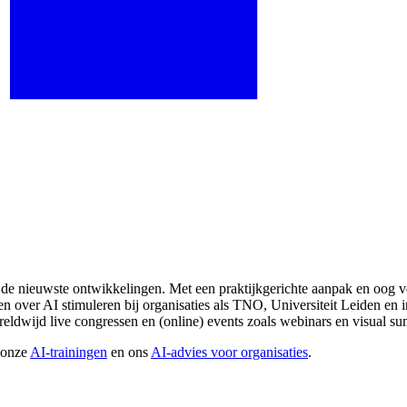
 de nieuwste ontwikkelingen. Met een praktijkgerichte aanpak en oog voo
n over AI stimuleren bij organisaties als TNO, Universiteit Leiden en in
ldwijd live congressen en (online) events zoals webinars en visual su
 onze
AI-trainingen
en ons
AI-advies voor organisaties
.