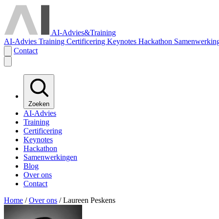
AI-Advies
&
Training
AI-Advies
Training
Certificering
Keynotes
Hackathon
Samenwerkin
Contact
Zoeken
AI-Advies
Training
Certificering
Keynotes
Hackathon
Samenwerkingen
Blog
Over ons
Contact
Home
/
Over ons
/
Laureen Peskens