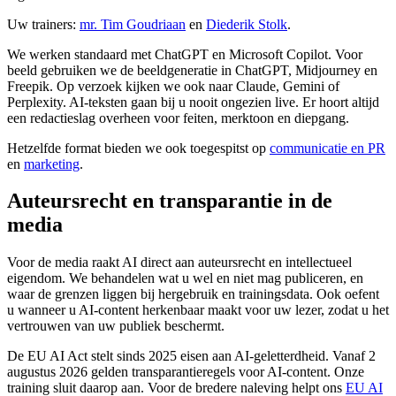
Uw trainers:
mr. Tim Goudriaan
en
Diederik Stolk
.
We werken standaard met ChatGPT en Microsoft Copilot. Voor
beeld gebruiken we de beeldgeneratie in ChatGPT, Midjourney en
Freepik. Op verzoek kijken we ook naar Claude, Gemini of
Perplexity. AI-teksten gaan bij u nooit ongezien live. Er hoort altijd
een redactieslag overheen voor feiten, merktoon en diepgang.
Hetzelfde format bieden we ook toegespitst op
communicatie en PR
en
marketing
.
Auteursrecht en transparantie in de
media
Voor de media raakt AI direct aan auteursrecht en intellectueel
eigendom. We behandelen wat u wel en niet mag publiceren, en
waar de grenzen liggen bij hergebruik en trainingsdata. Ook oefent
u wanneer u AI-content herkenbaar maakt voor uw lezer, zodat u het
vertrouwen van uw publiek beschermt.
De EU AI Act stelt sinds 2025 eisen aan AI-geletterdheid. Vanaf 2
augustus 2026 gelden transparantieregels voor AI-content. Onze
training sluit daarop aan. Voor de bredere naleving helpt ons
EU AI