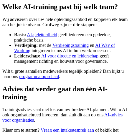
Welke AI-training past bij welk team?
Wij adviseren over uw hele opleidingsaanbod en koppelen elk team
aan het juiste niveau. Grofweg zijn er drie stappen:
Basis:
AI-geletterdheid
geeft iedereen een gedeelde,
praktische basis.
Verdieping:
met de
Verdiepingstraining
en
AI Way of
Working
integreren teams AI in hun werkprocessen.
Leiderschap:
AI voor directie en leiderschap
geeft
management richting en houvast voor governance.
Wilt u grote aantallen medewerkers tegelijk opleiden? Dan kijkt u
naar ons
programma op schaal
.
Advies dat verder gaat dan één AI-
training
Trainingsadvies staat niet los van uw bredere AI-plannen. Wilt u AI
ook organisatiebreed invoeren, dan sluit dit aan op ons
AI-advies
voor organisaties
.
Klaar om te starten?
Vraag een intakegesprek aan
of bekijk het