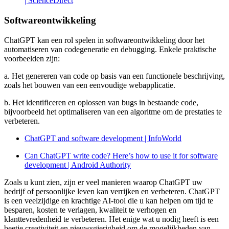
| ScienceDirect
Softwareontwikkeling
ChatGPT kan een rol spelen in softwareontwikkeling door het
automatiseren van codegeneratie en debugging. Enkele praktische
voorbeelden zijn:
a. Het genereren van code op basis van een functionele beschrijving,
zoals het bouwen van een eenvoudige webapplicatie.
b. Het identificeren en oplossen van bugs in bestaande code,
bijvoorbeeld het optimaliseren van een algoritme om de prestaties te
verbeteren.
ChatGPT and software development | InfoWorld
Can ChatGPT write code? Here’s how to use it for software
development | Android Authority
Zoals u kunt zien, zijn er veel manieren waarop ChatGPT uw
bedrijf of persoonlijke leven kan verrijken en verbeteren. ChatGPT
is een veelzijdige en krachtige AI-tool die u kan helpen om tijd te
besparen, kosten te verlagen, kwaliteit te verhogen en
klanttevredenheid te verbeteren. Het enige wat u nodig heeft is een
beetje creativiteit en nieuwsgierigheid om de mogelijkheden van