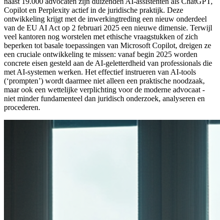
naast 19.000 advocaten zijn duizenden AI-assistenten als ChatGPT,
Copilot en Perplexity actief in de juridische praktijk. Deze
ontwikkeling krijgt met de inwerkingtreding een nieuw onderdeel
van de EU AI Act op 2 februari 2025 een nieuwe dimensie. Terwijl
veel kantoren nog worstelen met ethische vraagstukken of zich
beperken tot basale toepassingen van Microsoft Copilot, dreigen ze
een cruciale ontwikkeling te missen: vanaf begin 2025 worden
concrete eisen gesteld aan de AI-geletterdheid van professionals die
met AI-systemen werken. Het effectief instrueren van AI-tools
(‘prompten’) wordt daarmee niet alleen een praktische noodzaak,
maar ook een wettelijke verplichting voor de moderne advocaat -
niet minder fundamenteel dan juridisch onderzoek, analyseren en
procederen.