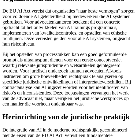
De EU AI Act vereist dat organisaties “naar beste vermogen” zorgen
voor voldoende AI-geletterdheid bij medewerkers die AI-systemen
gebruiken. Voor advocatenkantoren betekent dit een concrete
opdracht tot het ontwikkelen van AI-trainings programma’s,
implementeren van kwaliteitscontroles, en opstellen van ethische
richtlijnen. Deze vereisten gelden voor alle AI-systemen, ongeacht
hun risiconiveau.
Bij het opstellen van processtukken kan een goed geformuleerde
prompt als uitgangspunt dienen voor een eerste conceptversie,
waarbij relevante jurisprudentie en wetsartikelen geïntegreerd
worden. Voor juridisch onderzoek kunnen advocaten AI-tools
instrueren om grote hoeveelheden rechtspraak te analyseren op
specifieke juridische ontwikkelingen of interpretatieverschillen. Bij
contractanalyse kan AI ingezet worden voor het identificeren van
risico’s en inconsistenties. Deze toepassingen vervangen het werk
van de advocaat niet, maar verrijken het juridische werkproces op
een manier die voorheen ondenkbaar was.
Herinrichting van de juridische praktijk
De integratie van AI in de moderne rechtspraktijk, gecombineerd
met de eisen van de EU AI Act, vereist een fundamentele