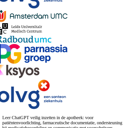
Leer ChatGPT veilig inzetten in de apotheek: voor
patiëntenvoorlichting, farmaceutische documentatie, ondersteuning
bij medicatiebeoordeling en communicatie met voorschrijvers.