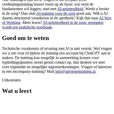
verdiepingstraining bouwt voort op de basis: wie eerst de
fundamenten wil leggen, start met
AI-geletterdheid
. Werkt u breder
in de zorg? Dan sluit
AI-training voor de zorg
goed aan. Wilt u AI
daarna structureel verankeren in de apotheek? Kijk dan naar
AI Way
of Working
. Meer lezen?
AI-geletterdheid in de zorg: prompten
wordt een praktische noodzaak
.
Goed om te weten
Technische voorkennis of ervaring met AI is niet vereist. Wel vragen
we u om voor of tijdens de training een account bij ChatGPT aan te
maken. De training kan mogelijk in aanmerking komen voor
(opleidings)punten; neem gerust contact op, dan denken we mee
over registratie en mogelijke tegemoetkomingen. Vragen of interesse
in een incompany-training? Mail
info@adviesentraining.ai
.
Uitkomsten
Wat u leert