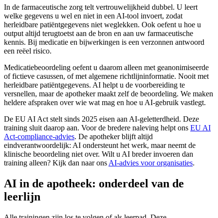
In de farmaceutische zorg telt vertrouwelijkheid dubbel. U leert
welke gegevens u wel en niet in een AI-tool invoert, zodat
herleidbare patiëntgegevens niet weglekken. Ook oefent u hoe u
output altijd terugtoetst aan de bron en aan uw farmaceutische
kennis. Bij medicatie en bijwerkingen is een verzonnen antwoord
een reëel risico.
Medicatiebeoordeling oefent u daarom alleen met geanonimiseerde
of fictieve casussen, of met algemene richtlijninformatie. Nooit met
herleidbare patiëntgegevens. AI helpt u de voorbereiding te
versnellen, maar de apotheker maakt zelf de beoordeling. We maken
heldere afspraken over wie wat mag en hoe u AI-gebruik vastlegt.
De EU AI Act stelt sinds 2025 eisen aan AI-geletterdheid. Deze
training sluit daarop aan. Voor de bredere naleving helpt ons
EU AI
Act-compliance-advies
. De apotheker blijft altijd
eindverantwoordelijk: AI ondersteunt het werk, maar neemt de
klinische beoordeling niet over. Wilt u AI breder invoeren dan
training alleen? Kijk dan naar ons
AI-advies voor organisaties
.
AI in de apotheek: onderdeel van de
leerlijn
Alle trainingen zijn los te volgen of als leerpad. Deze