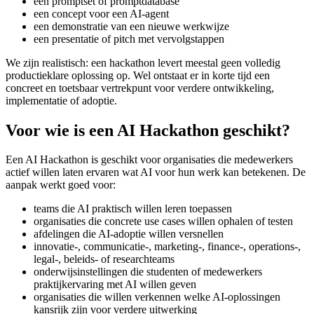
een promptset of promptdatabase
een concept voor een AI-agent
een demonstratie van een nieuwe werkwijze
een presentatie of pitch met vervolgstappen
We zijn realistisch: een hackathon levert meestal geen volledig
productieklare oplossing op. Wel ontstaat er in korte tijd een
concreet en toetsbaar vertrekpunt voor verdere ontwikkeling,
implementatie of adoptie.
Voor wie is een AI Hackathon geschikt?
Een AI Hackathon is geschikt voor organisaties die medewerkers
actief willen laten ervaren wat AI voor hun werk kan betekenen. De
aanpak werkt goed voor:
teams die AI praktisch willen leren toepassen
organisaties die concrete use cases willen ophalen of testen
afdelingen die AI-adoptie willen versnellen
innovatie-, communicatie-, marketing-, finance-, operations-,
legal-, beleids- of researchteams
onderwijsinstellingen die studenten of medewerkers
praktijkervaring met AI willen geven
organisaties die willen verkennen welke AI-oplossingen
kansrijk zijn voor verdere uitwerking