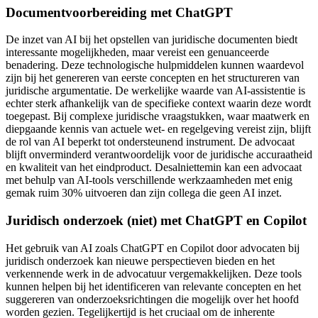
Documentvoorbereiding met ChatGPT
De inzet van AI bij het opstellen van juridische documenten biedt
interessante mogelijkheden, maar vereist een genuanceerde
benadering. Deze technologische hulpmiddelen kunnen waardevol
zijn bij het genereren van eerste concepten en het structureren van
juridische argumentatie. De werkelijke waarde van AI-assistentie is
echter sterk afhankelijk van de specifieke context waarin deze wordt
toegepast. Bij complexe juridische vraagstukken, waar maatwerk en
diepgaande kennis van actuele wet- en regelgeving vereist zijn, blijft
de rol van AI beperkt tot ondersteunend instrument. De advocaat
blijft onverminderd verantwoordelijk voor de juridische accuraatheid
en kwaliteit van het eindproduct. Desalniettemin kan een advocaat
met behulp van AI-tools verschillende werkzaamheden met enig
gemak ruim 30% uitvoeren dan zijn collega die geen AI inzet.
Juridisch onderzoek (niet) met ChatGPT en Copilot
Het gebruik van AI zoals ChatGPT en Copilot door advocaten bij
juridisch onderzoek kan nieuwe perspectieven bieden en het
verkennende werk in de advocatuur vergemakkelijken. Deze tools
kunnen helpen bij het identificeren van relevante concepten en het
suggereren van onderzoeksrichtingen die mogelijk over het hoofd
worden gezien. Tegelijkertijd is het cruciaal om de inherente