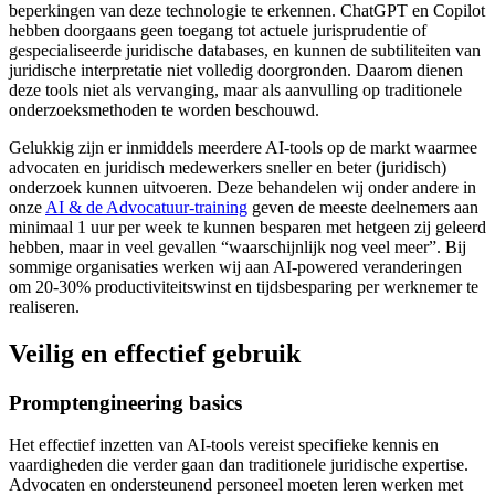
beperkingen van deze technologie te erkennen. ChatGPT en Copilot
hebben doorgaans geen toegang tot actuele jurisprudentie of
gespecialiseerde juridische databases, en kunnen de subtiliteiten van
juridische interpretatie niet volledig doorgronden. Daarom dienen
deze tools niet als vervanging, maar als aanvulling op traditionele
onderzoeksmethoden te worden beschouwd.
Gelukkig zijn er inmiddels meerdere AI-tools op de markt waarmee
advocaten en juridisch medewerkers sneller en beter (juridisch)
onderzoek kunnen uitvoeren. Deze behandelen wij onder andere in
onze
AI & de Advocatuur-training
geven de meeste deelnemers aan
minimaal 1 uur per week te kunnen besparen met hetgeen zij geleerd
hebben, maar in veel gevallen “waarschijnlijk nog veel meer”. Bij
sommige organisaties werken wij aan AI-powered veranderingen
om 20-30% productiviteitswinst en tijdsbesparing per werknemer te
realiseren.
Veilig en effectief gebruik
Promptengineering basics
Het effectief inzetten van AI-tools vereist specifieke kennis en
vaardigheden die verder gaan dan traditionele juridische expertise.
Advocaten en ondersteunend personeel moeten leren werken met